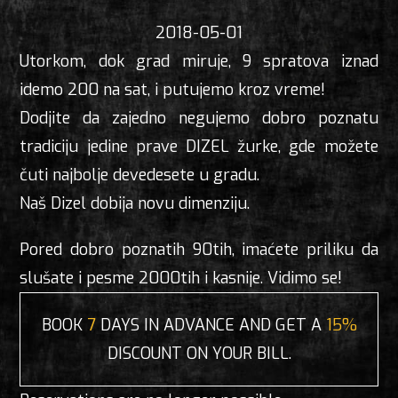
2018-05-01
Utorkom, dok grad miruje, 9 spratova iznad
idemo 200 na sat, i putujemo kroz vreme!
Dodjite da zajedno negujemo dobro poznatu
tradiciju jedine prave DIZEL žurke, gde možete
čuti najbolje devedesete u gradu.
Naš Dizel dobija novu dimenziju.
Pored dobro poznatih 90tih, imaćete priliku da
slušate i pesme 2000tih i kasnije. Vidimo se!
BOOK
7
DAYS IN ADVANCE AND GET A
15%
DISCOUNT ON YOUR BILL.